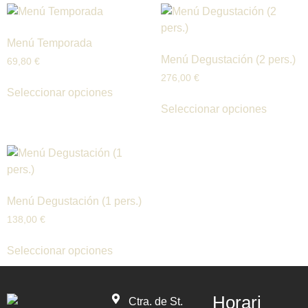
Menú Temporada
Menú Degustación (2 pers.)
69,80
€
276,00
€
Seleccionar opciones
Seleccionar opciones
Menú Degustación (1 pers.)
138,00
€
Seleccionar opciones
Horari
Ctra. de St.