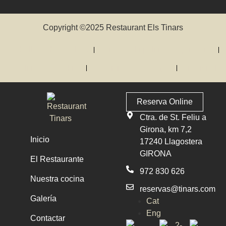
Copyright ©2025 Restaurant Els Tinars
Treballa amb nosaltres
Avis Legal i política de privacitat
Política de cookies
Condicions de compra
Kit Digital
Reserva Online
Ctra. de St. Feliu a
Girona, km 7,2
Inicio
17240 Llagostera
GIRONA
El Restaurante
972 830 626
Nuestra cocina
reservas@tinars.com
Galería
Cat
Eng
Contactar