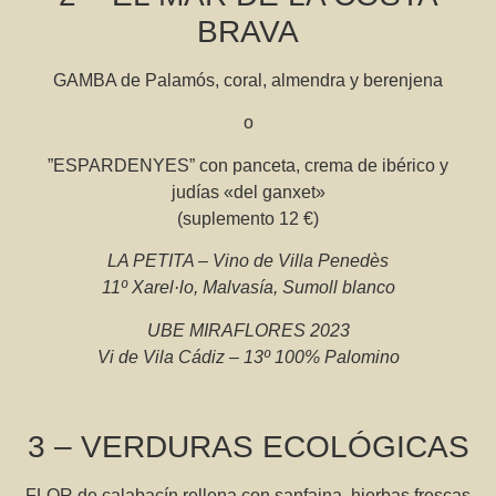
BRAVA
GAMBA de Palamós, coral, almendra y berenjena
o
”ESPARDENYES” con panceta, crema de ibérico y
judías «del ganxet»
(suplemento 12 €)
LA PETITA – Vino de Villa Penedès
11º Xarel·lo, Malvasía, Sumoll blanco
UBE MIRAFLORES 2023
Vi de Vila Cádiz – 13º 100% Palomino
3 – VERDURAS ECOLÓGICAS
FLOR de calabacín rellena con sanfaina, hierbas frescas