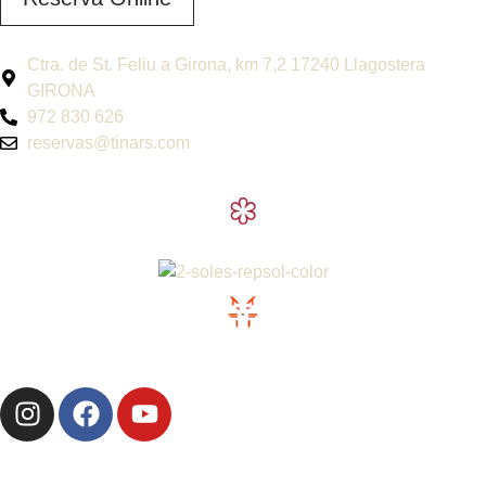
Ctra. de St. Feliu a Girona, km 7,2 17240 Llagostera
GIRONA
972 830 626
reservas@tinars.com